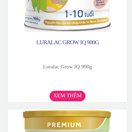
LURALAC GROW IQ 900G
Luralac Grow IQ 900g
XEM THÊM