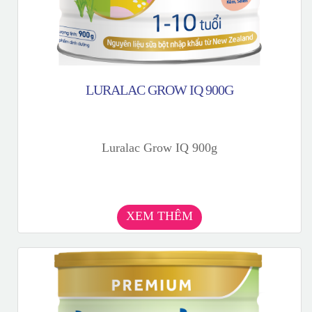
LURALAC GROW IQ 900G
Luralac Grow IQ 900g
XEM THÊM